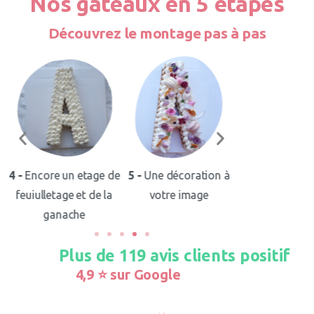
Nos gateaux en 5 étapes
Découvrez le montage pas à pas
4 -
Encore un etage de
5 -
Une décoration à
1 -
Un feuill
un
feuiulletage et de la
votre image
caramélisé u
ganache
croustilla
Plus de
154
avis clients positif
4,9 ⭐️ sur Google