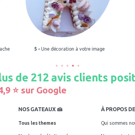
ache
5 -
Une décoration à votre image
lus de
231
avis clients posit
4,9 ⭐️ sur Google
NOS GATEAUX 🍰
À PROPOS D
Tous les themes
Qui sommes no