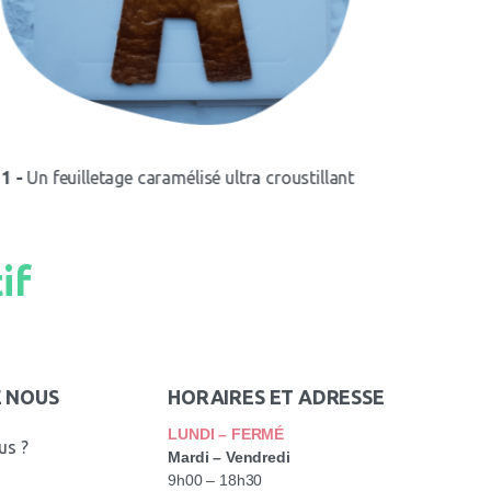
1 -
Un feuilletage caramélisé ultra croustillant
2 -
Ensuite,
if
E NOUS
HORAIRES ET ADRESSE
LUNDI – FERMÉ
us ?
Mardi – Vendredi
9h00 – 18h30