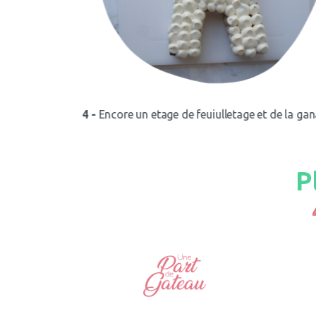
bé d'un gel de
4 -
Encore un etage de feuiulletage et de la gan
P