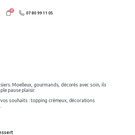
0
07 80 99 11 05
siers. Moelleux, gourmands, décorés avec soin, ils
le pause plaisir.
n vos souhaits : topping crémeux, décorations
…
essert