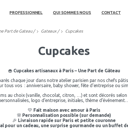
PROFESSIONNEL
QUI SOMMES NOUS
CONTACT
ne Part de Gateau
/
Gateaux
/
Cupcakes
Cupcakes
🧁
Cupcakes artisanaux à Paris – Une Part de Gâteau
és chaque jour dans notre atelier parisien par nos chefs pâtis
ur tous vos : anniversaire, baby shower, fête d’entreprise ou simp
ms au choix (vanille, chocolat, citron, …) et sont décorés selo
personnalisées, logo d’entreprise, initiales, thème d’événement
💛
Fait maison avec amour à Paris
🌸
Personnalisation possible (sur demande)
🎉
Livraison rapide sur Paris et petite couronne
al pour un cadeau, une surprise gourmande ou un buffet d